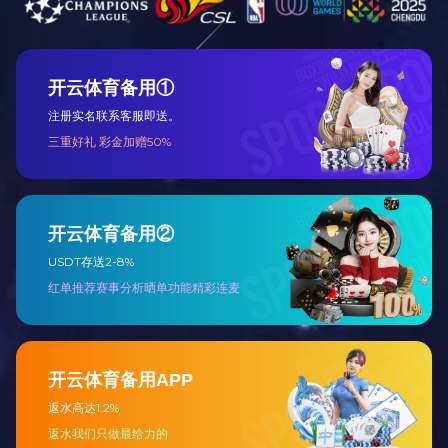
2、安全宽度与扩展区域
在制作手机网站页面时，必须考虑主流分辨率的适应
性。开云足球(中国)官方网站需要确定一个安全宽
度，并将重要信息控制在适当的宽度内，以确保页面
在各种分辨率下都能正常显示。（YCMS网站系统）
3、控制图片大小
图片在手机网站中具有很强的视觉效果，但YCMS手
机网站加载速度也是一个重要的考量因素。手机用户
对于加载时间更加敏感，如果一个页面加载时间超过
5秒，很多用户会选择关闭网站。因此，在手机网站
建设中，开云足球(中国)官方网站应该对图片进行优
化，控制其大小以提高页面加载速度。