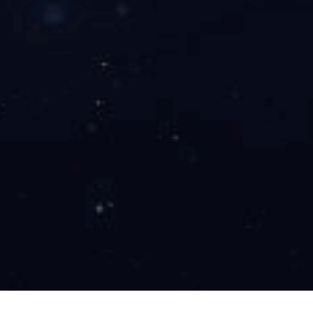
他们成就了英铭
英铭为他们创造价值