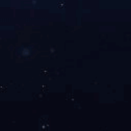
*请认真填写需求信息，英铭会在24小时内与您取得联系。
返回顶部
WebDesign ©2008 Corporation 开云足球(中国)官方网站版权所有
粤公网安备 44010602001449号
备案号：
粤ICP备09000282号