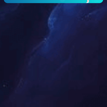
2、番禺的手机网站以其方便快捷的使用性受到青
睐。企业信息、产品详情和服务介绍都能通过手机网
站清晰直接地呈现给客户，拉近了企业与客户之间的
距离。
3、YCMS网站系统支持的手机网站能够增加多种展
示方式，确保电脑网站上的信息在手机端也能以同样
效果展示，不受页面变形或字体太小等问题影响。
4、在竞争日益激烈的市场环境中，番禺开发手机网
站有助于企业抓住时机，满足用户不断提升的要求。
未能及时跟进的企业可能会在竞争中落后。
5、手机网站不仅能够展示信息，YCMS
手机建站
还
能通过无线信使的WAP PUSH功能，给客户下发图形