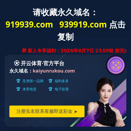
建站资讯
开云足球(中国)官方网站英铭科技是一家集开云足球(中国)官方网站
网站建设,开云足球(中国)官方网站网站制作,开云足球(中国)官方网
站网站开发,开云足球(中国)官方网站网站设计,开云足球(中国)官方
网站做网站,开云足球(中国)官方网站建网站,开云足球(中国)官方网
站网站建设,番禺网站建设服务互联网基础服务的专业互联网公司
开云足球(中国)官方网站网站建设
开云足球(中国)官方网站网站制作
开云足球(中国)官方网站网站开发
开云足球(中国)官方网站做网站
开云足球(中国)官方网站网站设计
开云足球(中国)官方网站建网站
开云足球(中国)官方网站网站建设
天河网站建设
黄埔网站建设
番禺网站建设
南沙网站建设
增城网站建设
从化网站建设
番禺开发手机网站有哪些好处?（番禺开发手机