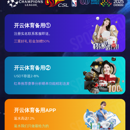
标和用户的需求。而后为此设计一个可行的网站建立和设计
计划。因而，它请求企业依据用户的需求、本身行业的市场
状况、企业的状况进行综合剖析，时刻牢记“用户是中央”，
而不是遵照本人的思绪为所欲为的去设计和建立网站。
四、合理应用用户的第一视觉
无论你做什么，最初的眼力都是特殊主要的，所以企业
需要把本人企业的主要信息或许新开发的产品放在本人网站
的显眼地位，这也是用户进入网站后会一眼看到的地位，而
不是把无关甚至是有损的货色放在这个黄金地位。
五、网站优化和推广
企业在实现网站建立后，推广很主要，在优化推广中优
化搜寻引擎尤为主要。因而，有必要对搜寻引擎进行优化，
由于每当用户通过搜寻引擎中的长尾关键词某个行业的相干
网站时，遵照用户的正常行动习性，他只会看顶部的内容信
息，而基础不会看前面。