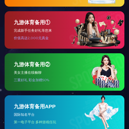
文章关键词：
开云足球(中国)官方网站企业网站设计
上一篇文章
下一篇文章
他们成就了英铭
英铭为他们创造价值